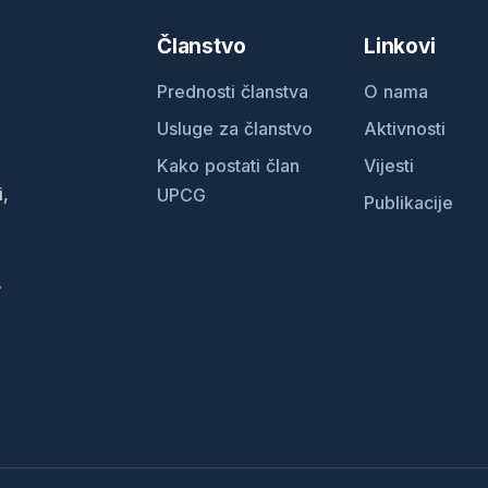
Članstvo
Linkovi
Prednosti članstva
O nama
Usluge za članstvo
Aktivnosti
Kako postati član
Vijesti
i,
UPCG
Publikacije
.