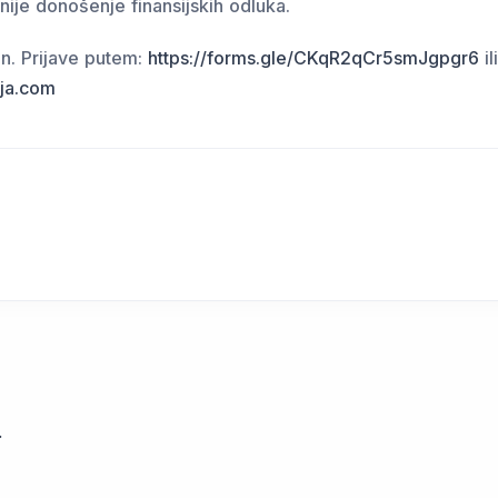
vnije donošenje finansijskih odluka.
en. Prijave putem:
https://forms.gle/CKqR2qCr5smJgpgr6
il
dja.com
t