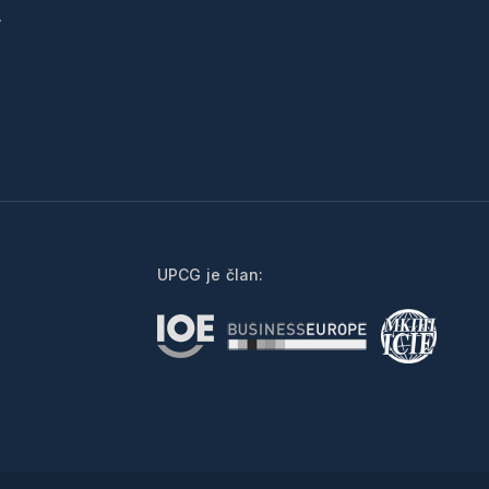
.
UPCG je član: