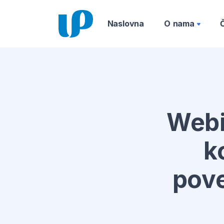
Naslovna
O nama
Webi
k
pove