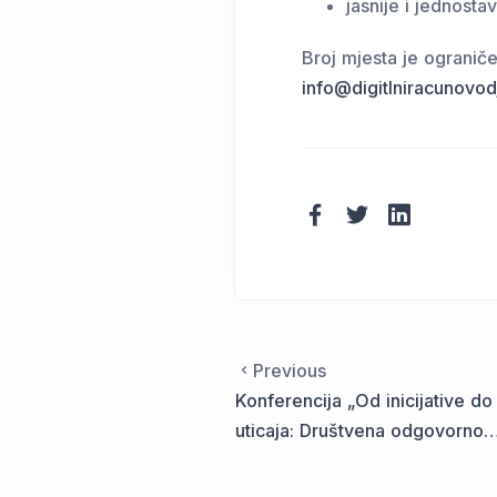
jasnije i jednosta
Broj mjesta je ogranič
info@digitlniracunovo
Previous
Konferencija „Od inicijative do
uticaja: Društvena odgovornos
kao mjera održive budućnosti“