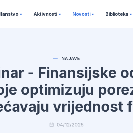
Članstvo
Aktivnosti
Novosti
Biblioteka
NAJAVE
nar - Finansijske o
oje optimizuju porez
ćavaju vrijednost 
04/12/2025