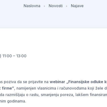
Naslovna
Novosti
Najave
 11:00 – 13:00
as poziva da se prijavite na
webinar „Finansijske odluke k
t firme”
, namijenjen vlasnicima i računovođama koji žele 
 da razmišljaju o rastu, smanjenju poreza, lakšem finansiranj
dnim godinama.