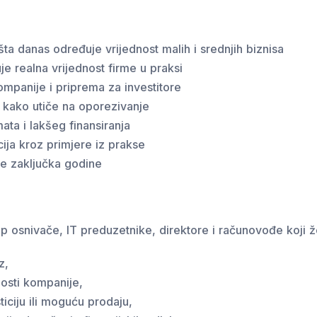
 šta danas određuje vrijednost malih i srednjih biznisa
je realna vrijednost firme u praksi
mpanije i priprema za investitore
i kako utiče na oporezivanje
ata i lakšeg finansiranja
ija kroz primjere iz prakse
ije zaključka godine
tap osnivače, IT preduzetnike, direktore i računovođe koji ž
z,
osti kompanije,
iciju ili moguću prodaju,